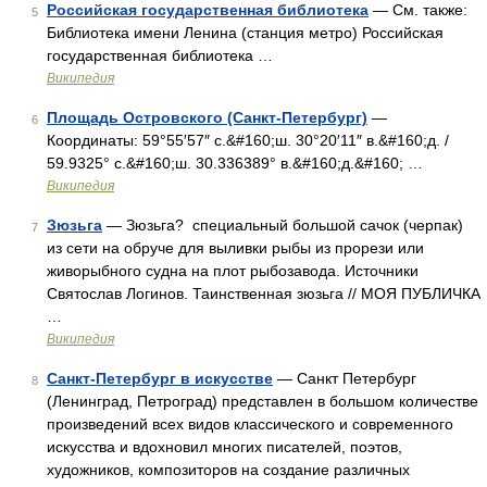
Российская государственная библиотека
— См. также:
5
Библиотека имени Ленина (станция метро) Российская
государственная библиотека …
Википедия
Площадь Островского (Санкт-Петербург)
—
6
Координаты: 59°55′57″ с.&#160;ш. 30°20′11″ в.&#160;д. /
59.9325° с.&#160;ш. 30.336389° в.&#160;д.&#160; …
Википедия
Зюзьга
— Зюзьга? специальный большой сачок (черпак)
7
из сети на обруче для выливки рыбы из прорези или
живорыбного судна на плот рыбозавода. Источники
Святослав Логинов. Таинственная зюзьга // МОЯ ПУБЛИЧКА
…
Википедия
Санкт-Петербург в искусстве
— Санкт Петербург
8
(Ленинград, Петроград) представлен в большом количестве
произведений всех видов классического и современного
искусства и вдохновил многих писателей, поэтов,
художников, композиторов на создание различных